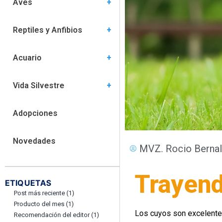
Aves
Comportamiento (5)
Especies (6)
Habitat (5)
Nutrición (1)
Salud (15)
Reptiles y Anfibios
Comportamiento (3)
Especies (8)
Habitat (8)
Nutrición (4)
Salud (9)
Acuario
Comportamiento (2)
Especies (6)
Hábitat (7)
Nutrición (2)
Salud (6)
Vida Silvestre
Comportamiento (0)
Habitat (0)
Nutrición (1)
Salud (4)
Adopciones
Novedades
MVZ. Rocio Berna
Trayend
ETIQUETAS
Post más reciente
(1)
Producto del mes
(1)
Los cuyos son excelente
Recomendación del editor
(1)