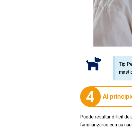
Tip Pe
masti
4
Al princip
Puede resultar difícil de
familiarizarse con su nue