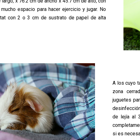
largo, x 76.2 cm de ancho x 45.7 cm de alto, con
y mucho espacio para hacer ejercicio y jugar. No
bitat con 2 o 3 cm de sustrato de papel de alta
A los cuyo 
zona cerra
juguetes par
desinfecció
de lejía al
completamen
si es necesa