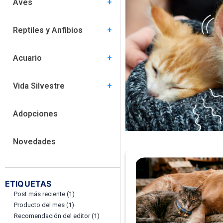
Aves
Comportamiento (5)
Especies (6)
Habitat (5)
Nutrición (1)
Salud (15)
Reptiles y Anfibios
Comportamiento (3)
Especies (8)
Habitat (8)
Nutrición (4)
Salud (9)
Acuario
Comportamiento (2)
Especies (6)
Hábitat (7)
Nutrición (2)
Salud (6)
Vida Silvestre
Comportamiento (0)
Habitat (0)
Nutrición (1)
Salud (4)
Adopciones
Novedades
ETIQUETAS
Post más reciente
(1)
Producto del mes
(1)
Recomendación del editor
(1)