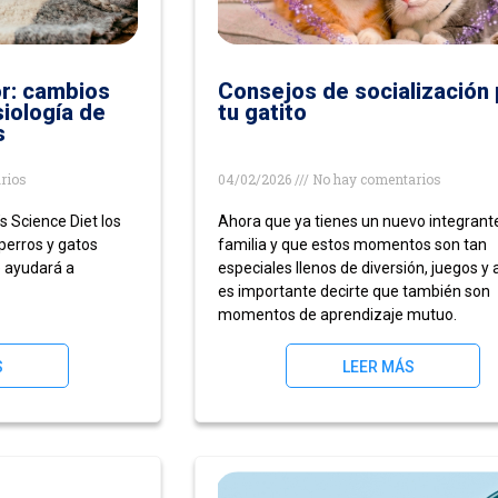
or: cambios
Consejos de socialización 
siología de
tu gatito
s
rios
04/02/2026
No hay comentarios
s Science Diet los
Ahora que ya tienes un nuevo integrante
perros y gatos
familia y que estos momentos son tan
e ayudará a
especiales llenos de diversión, juegos y 
es importante decirte que también son
momentos de aprendizaje mutuo.
S
LEER MÁS