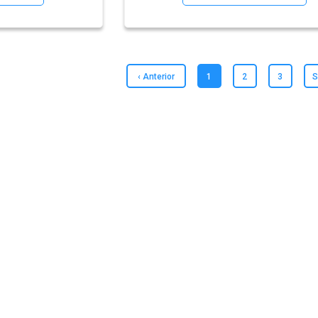
‹ Anterior
1
2
3
S