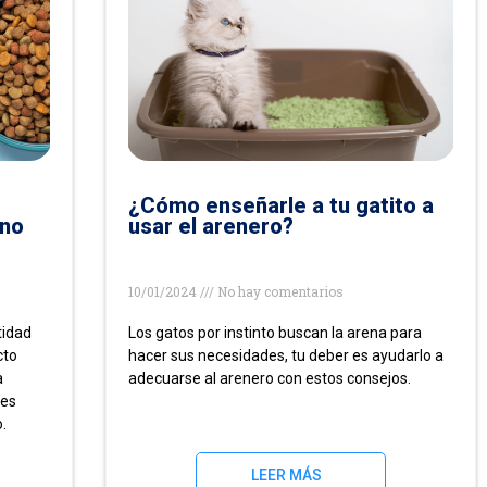
¿Cómo enseñarle a tu gatito a
uno
usar el arenero?
10/01/2024
No hay comentarios
tidad
Los gatos por instinto buscan la arena para
cto
hacer sus necesidades, tu deber es ayudarlo a
a
adecuarse al arenero con estos consejos.
 es
.
LEER MÁS