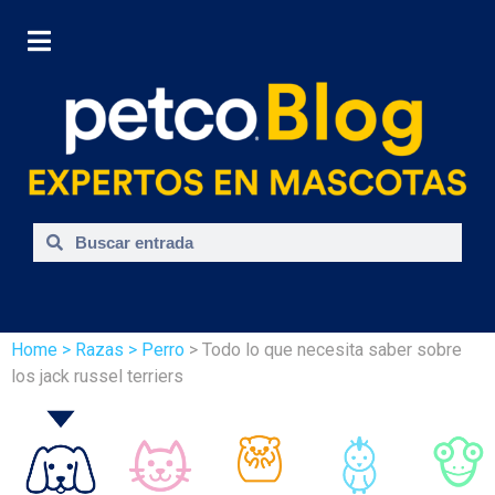
Home
> Razas
> Perro
> Todo lo que necesita saber sobre
los jack russel terriers