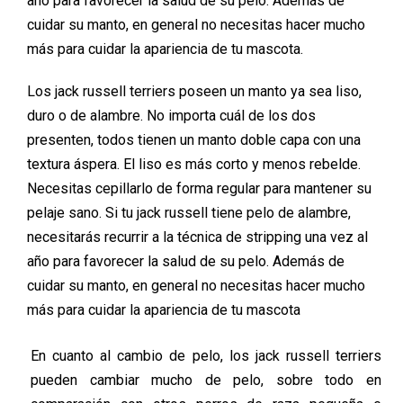
año para favorecer la salud de su pelo.
Además de
cuidar su manto,
en general
no necesitas hacer mucho
más para cuidar la apariencia de tu ma
scota.
Los
jack
russell
terriers
poseen
un manto ya sea liso,
duro o de alambre. No importa cuál de los dos
presenten, todos tienen un manto doble capa con una
textura áspera. El liso es más corto y menos rebelde.
N
ecesitas cepillarlo de forma regular para mantener su
pel
aje
sano. Si tu
jack
russell
tiene pelo de alambre,
necesitarás recurrir a la técnica de
stripping
una vez al
año para favorecer la salud de su pelo.
Además de
cuidar su manto,
en general
no necesitas hacer mucho
más para cuidar la apariencia de tu ma
scota
En cuanto al cambio de pelo, l
os
jack
russell
terriers
pueden cambiar mucho de pelo, sobre todo en