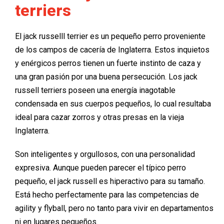
terriers
El
jack
russell
l
terrier es un pequeño perro proveniente
de los campos de cacería de Inglaterra. Estos inquietos
y enérgicos perros tienen un fuerte instinto de caza y
una gran
pasión por una buena
persecución
. Los
jack
russell
terriers poseen una energía inagotable
condensada en sus cuerpos pequeños,
lo cua
l
resultaba
ideal
para cazar zorros y otras presas en la vieja
Inglaterra.
Son inteligentes y orgullosos
,
con una personalidad
expresiva. Aunque pueden parecer el típico perro
pequeño, el
jack
russell
es hiperactivo p
ara su tamaño.
Está hecho perfectamente para las competencias de
agility
y
flyball
,
pero no tanto para
vivir
en departamentos
ni en lugares pequeños.