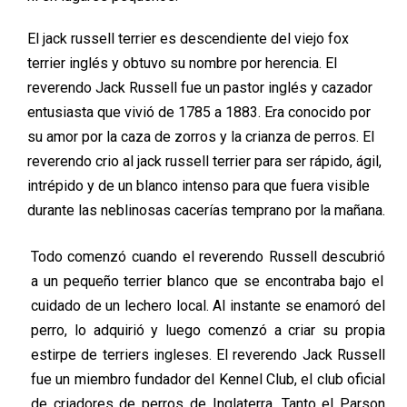
El
jack
russell
terrier
es descendiente del viejo
fox
terrier inglés
y
ob
tuvo su nombre por herencia. El
reverendo Jack Russell fue un pastor inglés y cazador
entusiasta que vivió de 1785 a 1883. Era conocido
por
su amor por la caza de zorros y la
crianza
de perros. El
reverendo
crio
al
jack
russell
terrier para ser rápido, ágil,
intrépido y de un blanco intenso para
que fuera visible
durante las neb
linosas
cacerías temprano por la mañana
.
Todo comenzó cuando el
reverendo Russell
descubrió
a un pequeño terrier
blanco
que se encontraba bajo
el
cuidado
de un lechero local.
Al instante
se enamoró del
perro, lo adquirió
y
luego
comenzó a criar su propia
estirpe de terriers ingleses. El reverendo Jack Russell
fue un miembro fundador del
Kennel
Club, el club oficial
de criadores de perros de Inglaterra. Tanto el
Parson