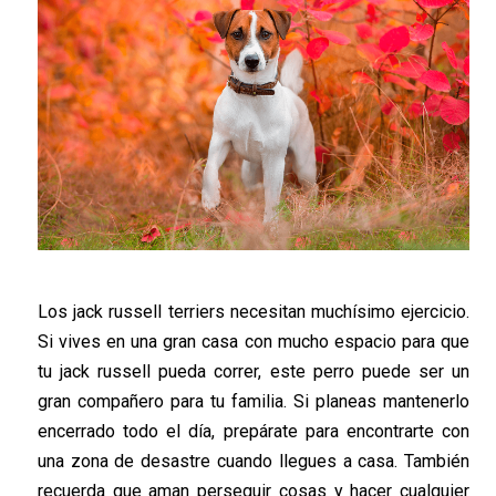
Los
jack
rus
s
ell
terrier
s
necesitan
muchísimo
ejercicio.
Si vives en una gran casa con mucho espacio para que
tu
jack
russell
pueda correr, este perro puede ser un
gran compañero para tu familia. Si planeas mantenerlo
encerrado todo el día, prepárate para
encontrarte con
una zona
de
desastre cuando llegues a casa. También
recuerda que aman
perseguir
cosas y hacer cualquier