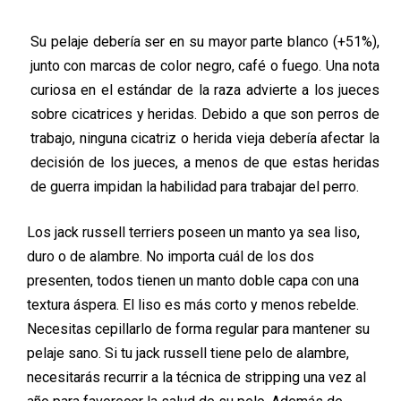
Su pelaje debería ser en su mayor parte blanco (+51%),
junto con marcas de color negro, café o fuego.
Una nota
curiosa en el estándar de la raza advierte a los jueces
sobre cicatrices y heridas.
Debido a que son
perro
s
de
trabajo, ninguna cicatriz o herida vieja debería
afectar la
decisión de
los jueces, a menos de que estas heridas
de guerra impid
a
n la habilidad para trabajar del perro.
Los
jack
russell
terriers
poseen
un manto ya sea liso,
duro o de alambre. No importa cuál de los dos
presenten, todos tienen un manto doble capa con una
textura áspera. El liso es más corto y menos rebelde.
N
ecesitas cepillarlo de forma regular para mantener su
pel
aje
sano. Si tu
jack
russell
tiene pelo de alambre,
necesitarás recurrir a la técnica de
stripping
una vez al