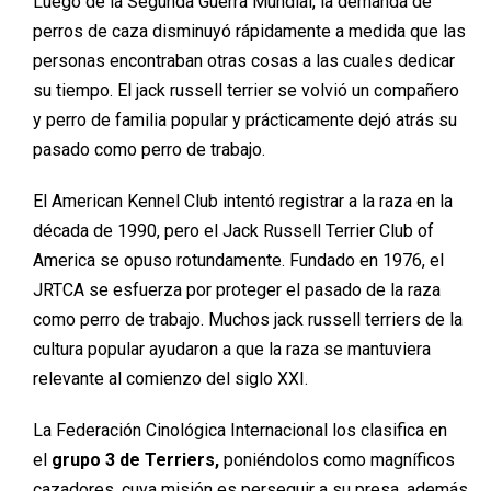
Luego de la Segunda Guerra Mundial, la demanda de
perros de caza disminuyó rápidamente a medida
que
las
personas encontraban otras cosas a las cuales dedicar
su tiempo. El
jack
russell
terrier se volvió un compañero
y perro de familia
popular y
prácticamente
dejó atrás
su
pasado como perro de trabajo.
El American
Kennel
Club intentó registrar a la raza en la
década de 1990, pero el Jack Russell Terrier Club of
America
se opuso rotundamente. Fundado en 1976, el
JRTCA se esfuerza por proteger el pasado de la raza
como perro de trabajo. Muchos
jack
russell
terriers
de la
cultura popular ayudaron a que la
raza se mantuviera
relevante al comienzo del siglo XXI.
La Federación Cinológica Internacional los clasifica en
el
grupo 3 de Terriers,
poniéndolos como magníficos
cazadores, cuya misión es perseguir a su presa, además