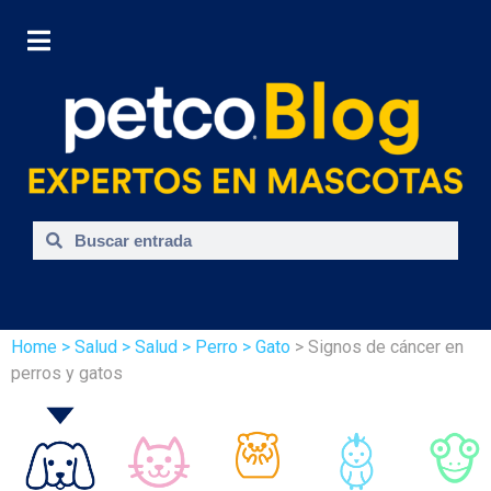
Home
> Salud
> Salud
> Perro
> Gato
> Signos de cáncer en
perros y gatos