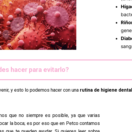
Híga
bact
Riño
gene
Diab
sang
es hacer para evitarlo?
enir, y esto lo podemos hacer con una
rutina de higiene denta
mos que no siempre es posible, ya que varias
ocar la boca; es por eso que en Petco contamos
ivas que te pueden ayudar. Si quieres leer sobre