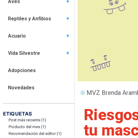
Aves
Comportamiento (5)
Especies (6)
Habitat (5)
Nutrición (1)
Salud (15)
Reptiles y Anfibios
Comportamiento (3)
Especies (8)
Habitat (8)
Nutrición (4)
Salud (9)
Acuario
Comportamiento (2)
Especies (6)
Hábitat (7)
Nutrición (2)
Salud (6)
Vida Silvestre
Comportamiento (0)
Habitat (0)
Nutrición (1)
Salud (4)
Adopciones
Novedades
MVZ Brenda Aramb
Riesgos
ETIQUETAS
Post más reciente
(1)
tu masc
Producto del mes
(1)
Recomendación del editor
(1)