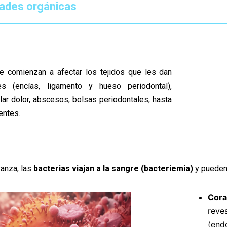
ades orgánicas
se comienzan a afectar los tejidos que les dan
s (encías, ligamento y hueso periodontal),
ar dolor, abscesos, bolsas periodontales, hasta
ientes.
anza, las
bacterias viajan a la sangre (bacteriemia)
y pueden
Cor
rev
(endo