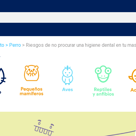
to
> Perro
> Riesgos de no procurar una higiene dental en tu ma