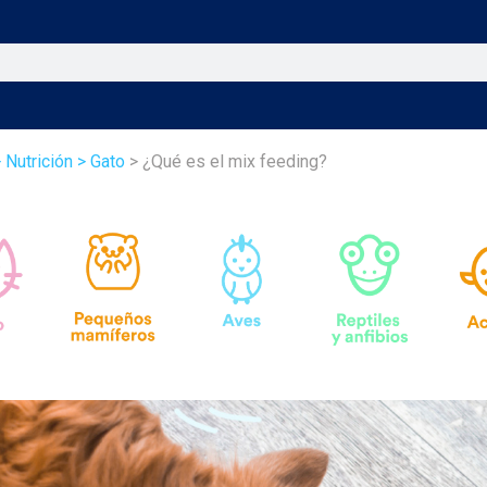
 Nutrición
> Gato
> ¿Qué es el mix feeding?