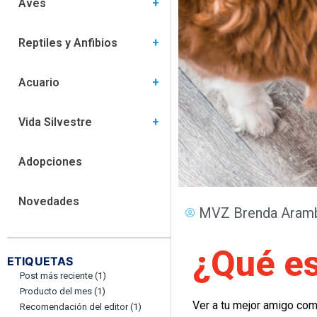
Aves
Comportamiento (5)
Especies (6)
Habitat (5)
Nutrición (1)
Salud (15)
Reptiles y Anfibios
Comportamiento (3)
Especies (8)
Habitat (8)
Nutrición (4)
Salud (9)
Acuario
Comportamiento (2)
Especies (6)
Hábitat (7)
Nutrición (2)
Salud (6)
Vida Silvestre
Comportamiento (0)
Habitat (0)
Nutrición (1)
Salud (4)
Adopciones
Novedades
MVZ Brenda Aramb
¿Qué es
ETIQUETAS
Post más reciente
(1)
Producto del mes
(1)
Ver a tu mejor amigo com
Recomendación del editor
(1)