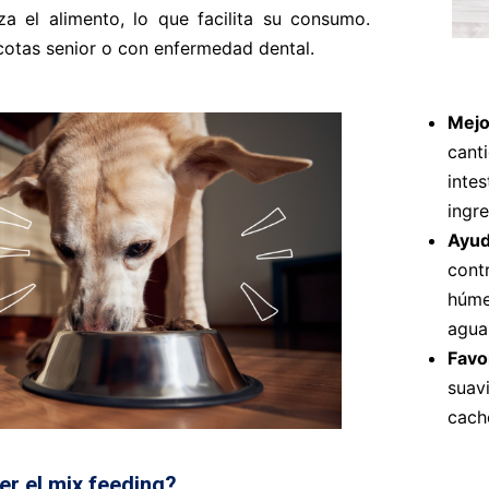
a el alimento, lo que facilita su consumo.
cotas senior o con enfermedad dental.
Mejo
cant
inte
ingre
Ayud
cont
húme
agua
Favo
suav
cach
r el mix feeding
?