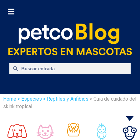
Home
> Especies
> Reptiles y Anfibios
> Guía de cuidado del
skink tropical