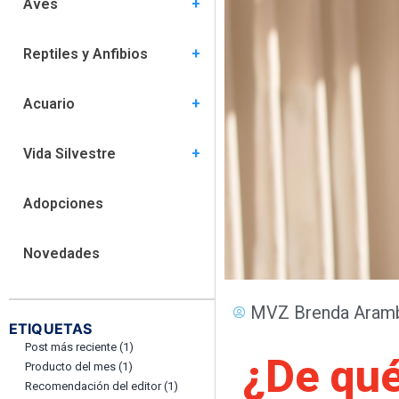
Aves
Comportamiento (5)
Especies (6)
Habitat (5)
Nutrición (1)
Salud (15)
Reptiles y Anfibios
Comportamiento (3)
Especies (8)
Habitat (8)
Nutrición (4)
Salud (9)
Acuario
Comportamiento (2)
Especies (6)
Hábitat (7)
Nutrición (2)
Salud (6)
Vida Silvestre
Comportamiento (0)
Habitat (0)
Nutrición (1)
Salud (4)
Adopciones
Novedades
MVZ Brenda Aramb
ETIQUETAS
Post más reciente
(1)
¿De qué
Producto del mes
(1)
Recomendación del editor
(1)