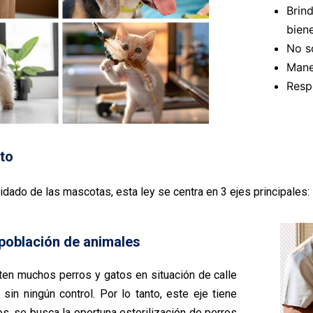
Brin
bien
No s
Mane
Resp
ito
dado de las mascotas, esta ley se centra en 3 ejes principales:
 población de animales
en muchos perros y gatos en situación de calle
sin ningún control. Por lo tanto, este eje tiene
os, se busca la oportuna esterilización de perros