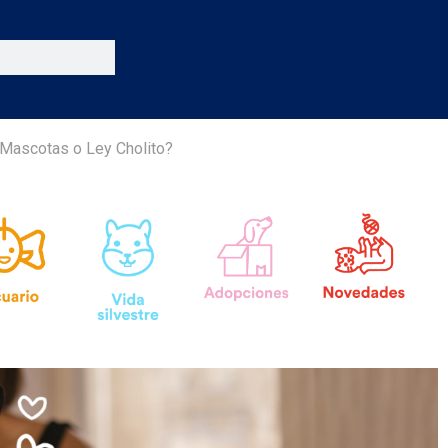
Mascotas o Ley Cholito?​