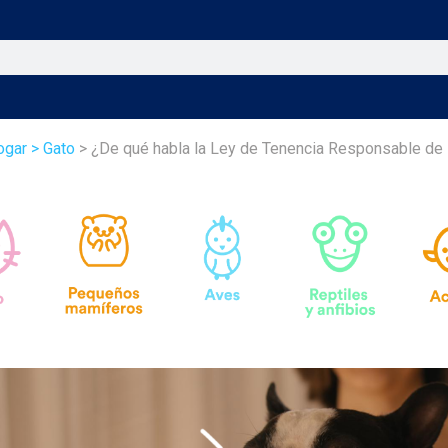
ogar
> Gato
> ¿De qué habla la Ley de Tenencia Responsable de 