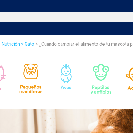
 Nutrición
> Gato
> ¿Cuándo cambiar el alimento de tu mascota p