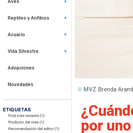
Aves
Comportamiento (5)
Especies (6)
Habitat (5)
Nutrición (1)
Salud (15)
Reptiles y Anfibios
Comportamiento (3)
Especies (8)
Habitat (8)
Nutrición (4)
Salud (9)
Acuario
Comportamiento (2)
Especies (6)
Hábitat (7)
Nutrición (2)
Salud (6)
Vida Silvestre
Comportamiento (0)
Habitat (0)
Nutrición (1)
Salud (4)
Adopciones
Novedades
MVZ Brenda Aramb
¿Cuándo
ETIQUETAS
Post más reciente
(1)
por uno
Producto del mes
(1)
Recomendación del editor
(1)