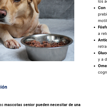
los a
Con
preb
moti
Fósf
a ret
Anti
retr
Gluc
y a d
Ome
cogni
ción
las
mascotas senior pueden necesitar de una