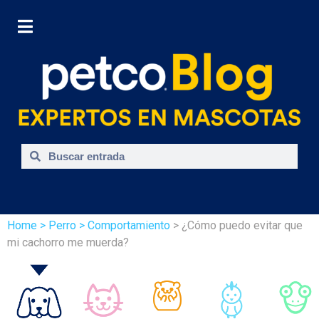
Home
> Perro
> Comportamiento
> ¿Cómo puedo evitar que
mi cachorro me muerda?