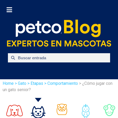
Home
> Gato
> Etapas
> Comportamiento
> ¿Cómo jugar con
un gato senior?