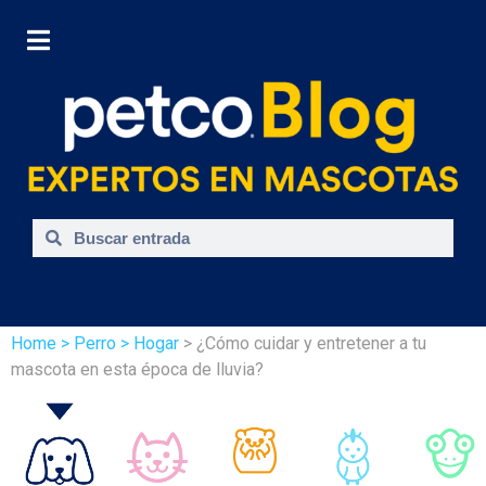
Home
> Perro
> Hogar
> ¿Cómo cuidar y entretener a tu
mascota en esta época de lluvia?