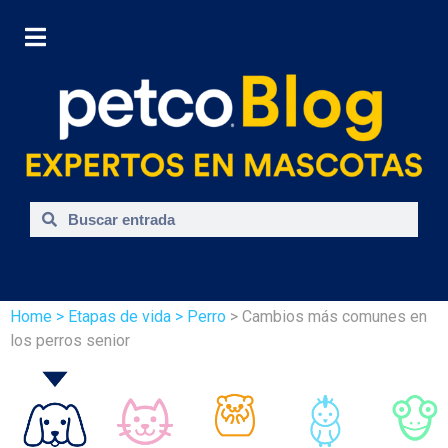
Home
> Etapas de vida
> Perro
> Cambios más comunes en
los perros senior