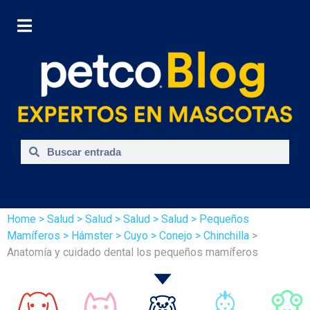
Home
> Salud
> Salud
> Salud
> Salud
> Pequeños
Mamíferos
> Hámster
> Cuyo
> Conejo
> Chinchilla
>
Anatomía y cuidado dental los pequeños mamíferos