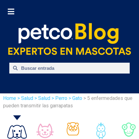
Home
> Salud
> Salud
> Perro
> Gato
> 5 enfermedades que
pueden transmitir las garrapatas