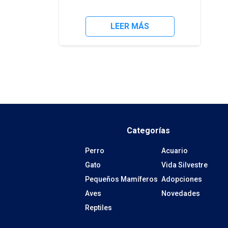
mano
de
Hill’s
LEER MÁS
Science
Diet
los
cambios
que
presentan
los
perros
y
gatos
Categorías
senior
y
Perro
Acuario
como
la
Gato
Vida Silvestre
nutrición
Pequeños Mamíferos
Adopciones
te
Aves
Novedades
ayudará
a
Reptiles
mantener
su