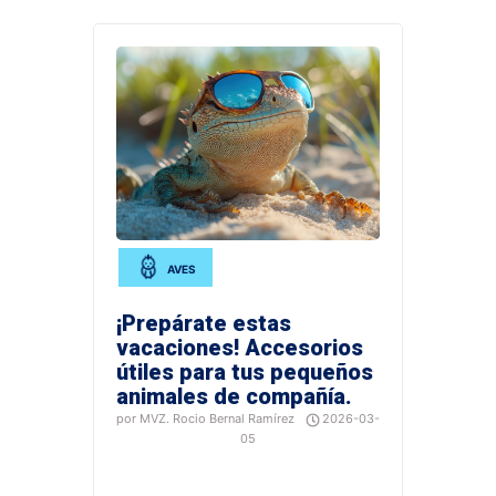
AVES
¡Prepárate estas
vacaciones! Accesorios
útiles para tus pequeños
animales de compañía.
por MVZ. Rocio Bernal Ramírez
2026-03-
Si
05
estas
pensado