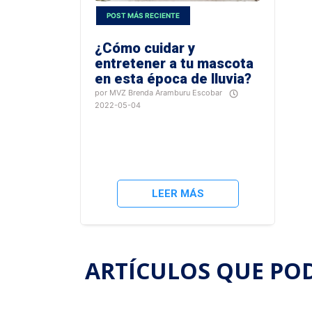
POST MÁS RECIENTE
¿Cómo cuidar y
entretener a tu mascota
en esta época de lluvia?
por MVZ Brenda Aramburu Escobar
2022-05-04
La
lluvia
puede
ser
un
impedimento
LEER MÁS
para
que
tu
mejor
amigo
ARTÍCULOS QUE PO
pueda
salir
a