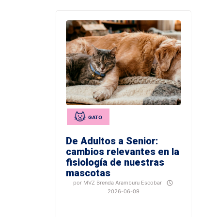
tips
podrás
proteger
y
entretener
a
tu
mejor
amigo
cuando
llueva.
GATO
De Adultos a Senior:
cambios relevantes en la
fisiología de nuestras
mascotas
por MVZ Brenda Aramburu Escobar
Descubre
2026-06-09
de
la