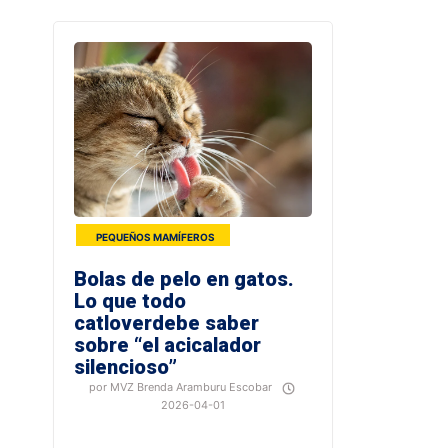
temperatura.
Conoce
cuanto
frío
es
demasiado
para
tu
mejor
amigo.
PEQUEÑOS MAMÍFEROS
Bolas de pelo en gatos.
Lo que todo
catloverdebe saber
sobre “el acicalador
silencioso”
Descubre
por MVZ Brenda Aramburu Escobar
de
2026-04-01
la
mano