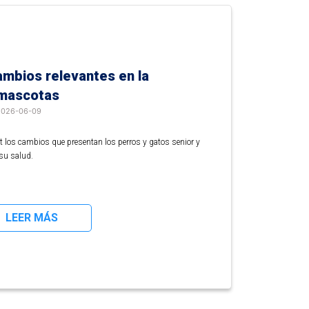
protegerse
del
calor
y
del
frío,
ambios relevantes en la
pero
 mascotas
al
existir
2026-06-09
tantas
variaciones
et los cambios que presentan los perros y gatos senior y
entre
su salud.
ellos,
cada
uno
tiene
LEER MÁS
una
distinta
tolerancia
a
los
cambios
de