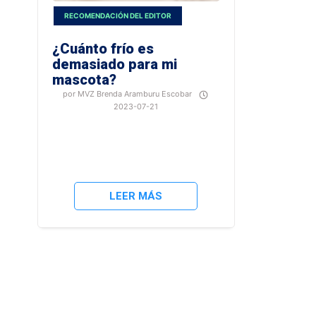
RECOMENDACIÓN DEL EDITOR
¿Cuánto frío es
demasiado para mi
mascota?
por MVZ Brenda Aramburu Escobar
2023-07-21
Los
perros
y
gatos
cuentan
con
LEER MÁS
una
capa
de
pelo
que
los
ayuda
a